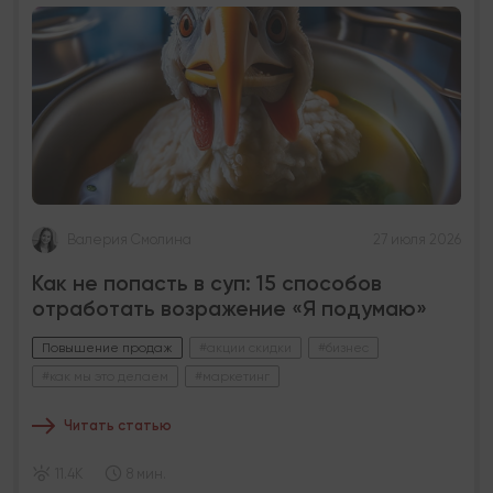
Валерия Смолина
27 июля 2026
Как не попасть в суп: 15 способов
отработать возражение «Я подумаю»
Повышение продаж
#акции скидки
#бизнес
#как мы это делаем
#маркетинг
Читать статью
11.4K
8 мин.