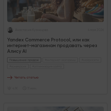
Анастасия Кузнецова
4 мая 2026
Yandex Commerce Protocol, или как
интернет-магазинам продавать через
Алису AI
Повышение продаж
#интернет-магазины
#нейросети
#конверсия
#оптимизация сайта
Читать статью
4.1K
11 мин.