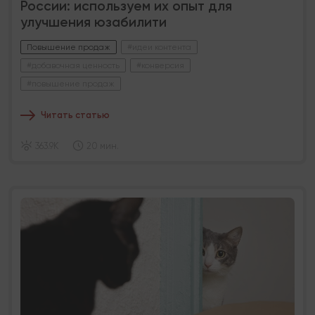
России: используем их опыт для
улучшения юзабилити
Повышение продаж
#идеи контента
#добавочная ценность
#конверсия
#повышение продаж
Читать статью
363.9K
20 мин.