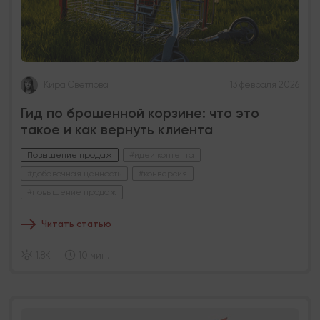
Кира Светлова
13 февраля 2026
Гид по брошенной корзине: что это
такое и как вернуть клиента
Повышение продаж
#идеи контента
#добавочная ценность
#конверсия
#повышение продаж
Читать статью
1.8K
10 мин.