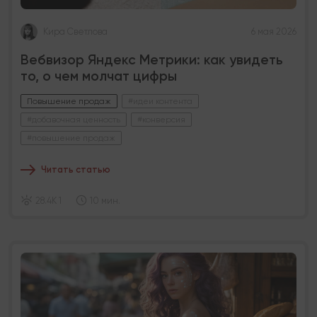
Кира Светлова
6 мая 2026
Вебвизор Яндекс Метрики: как увидеть
то, о чем молчат цифры
Повышение продаж
#идеи контента
#добавочная ценность
#конверсия
#повышение продаж
Читать статью
28.4K 1
10 мин.