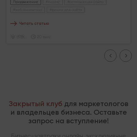
Продвижение
#яндекс
#оптимизация сайта
#веб-аналитика
#фишки для сайта
Читать статью
89.8K
20 мин.
Закрытый клуб
для маркетологов
и владельцев бизнеса. Оставьте
запрос на вступление!
Бизнес-завтраки онлайн, эксклюзивные